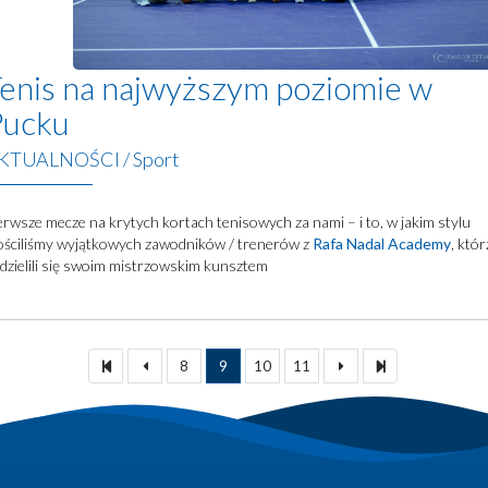
enis na najwyższym poziomie w
Pucku
KTUALNOŚCI
/
Sport
erwsze mecze na krytych kortach tenisowych za nami – i to, w jakim stylu
ściliśmy wyjątkowych zawodników / trenerów z
Rafa Nadal Academy
, któr
dzielili się swoim mistrzowskim kunsztem
8
9
10
11