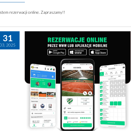
stem rezerwacji online. Zapraszamy!!
31
03, 2025