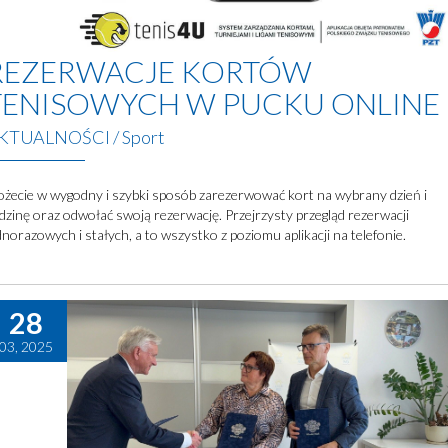
REZERWACJE KORTÓW
TENISOWYCH W PUCKU ONLINE
KTUALNOŚCI
/
Sport
żecie w wygodny i szybki sposób zarezerwować kort na wybrany dzień i
dzinę oraz odwołać swoją rezerwację. Przejrzysty przegląd rezerwacji
dnorazowych i stałych, a to wszystko z poziomu aplikacji na telefonie.
28
03, 2025