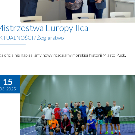
istrzostwa Europy Ilca
KTUALNOŚCI
/
Żeglarstwo
iś oficjalnie napisaliśmy nowy rozdział w morskiej historii Miasto Puck.
15
03, 2025