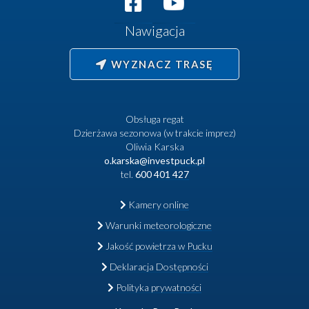
Nawigacja
WYZNACZ TRASĘ
Obsługa regat
Dzierżawa sezonowa (w trakcie imprez)
Oliwia Karska
o.karska@investpuck.pl
tel.
600 401 427
Kamery online
Warunki meteorologiczne
Jakość powietrza w Pucku
Deklaracja Dostępności
Polityka prywatności