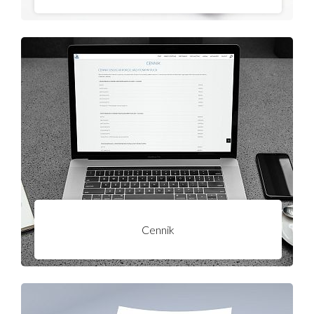
Opłaty za udostępnienie infrastruktury portowej w celu postoju statku
Użytkownika, zwane dalej „opłatami postojowymi”, pobierane są w zależności
od rodzaju statku i jego długości całkowitej oraz czasu korzystania z
infrastruktury portowej.
Cennik
Deklarację można złożyć w bosmanacie Port Puck lub odesłać na adres e-