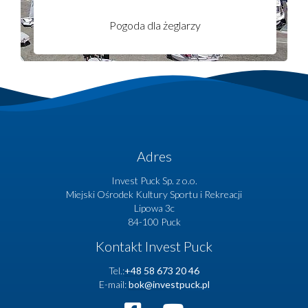
Pogoda dla żeglarzy
Adres
Invest Puck Sp. z o.o.
Miejski Ośrodek Kultury Sportu i Rekreacji
Lipowa 3c
84-100 Puck
Kontakt Invest Puck
Tel.:
+48 58 673 20 46
E-mail:
bok@investpuck.pl