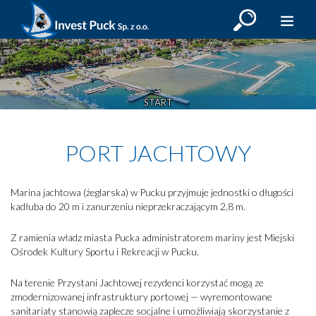
OBIEKTY SPORTOWE
START
PORT HALLER
PORT JACHTOWY
PORT JACHTOWY
MARINA PUCK
AKTUALNOŚCI
Marina jachtowa (żeglarska) w Pucku przyjmuje jednostki o długości
kadłuba do 20 m i zanurzeniu nieprzekraczającym 2,8 m.
KALENDARZ
Z ramienia władz miasta Pucka administratorem mariny jest Miejski
PŁATNOŚCI MOBILNE
Ośrodek Kultury Sportu i Rekreacji w Pucku.
GRAFIK ZAJĘĆ
Na terenie Przystani Jachtowej rezydenci korzystać mogą ze
KONTAKT
zmodernizowanej infrastruktury portowej — wyremontowane
sanitariaty stanowią zaplecze socjalne i umożliwiają skorzystanie z