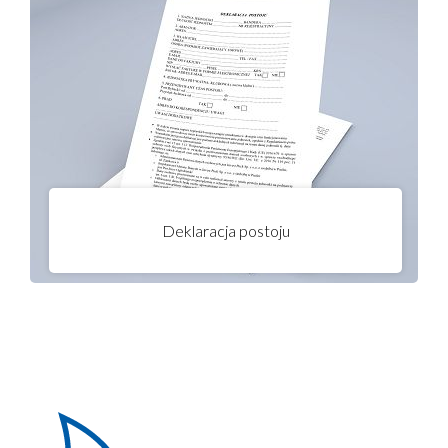
mail: port@investpuck.pl Pierwszeństwo w przydziale miejsc postojowych
mają rezydenci. Zachowanie miejsca z poprzedniego sezonu przysługuje
wyłącznie rezydentom, którzy złożyli deklarację w terminie (do
30.04.2026r.). W przypadku braku deklaracji miejsce nie jest gwarantowane.
Deklaracja postoju
Oświadczam, że zapoznałem się z Regulaminem Portu. Jestem świadomy, że
pozostawienie wózka lub przyczepy podłodziowej w miejscu niedozwolonym
wiąże się z jej odholowaniem oraz naliczeniem dodatkowej opłaty zgodnie z
cennikiem.