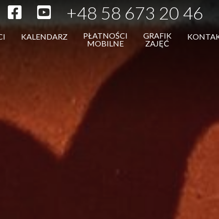
+48 58 673 20 46
PŁATNOŚCI
GRAFIK
CI
KALENDARZ
KONTA
MOBILNE
ZAJĘĆ