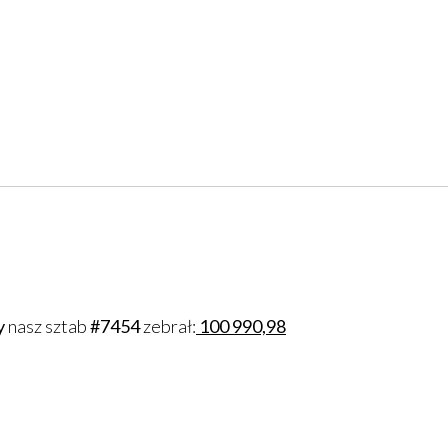
e
y
nasz sztab
#7454
zebrał:
100 990,98