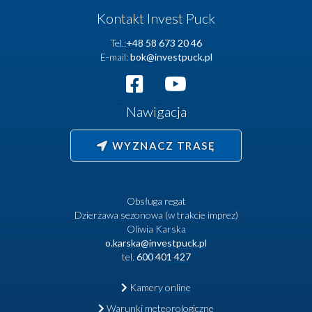
Kontakt Invest Puck
Tel.:
+48 58 673 20 46
E-mail:
bok@investpuck.pl
Nawigacja
WYZNACZ TRASĘ
Obsługa regat
Dzierżawa sezonowa (w trakcie imprez)
Oliwia Karska
o.karska@investpuck.pl
tel.
600 401 427
Kamery online
Warunki meteorologiczne