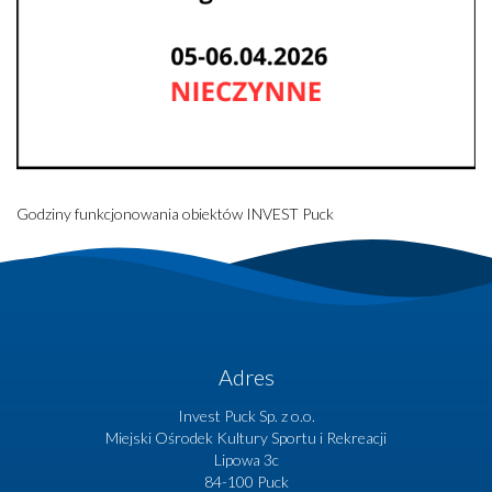
FUNDUSZE EUROPEJSKIE
Godziny funkcjonowania obiektów INVEST Puck
Adres
Invest Puck Sp. z o.o.
Miejski Ośrodek Kultury Sportu i Rekreacji
Lipowa 3c
84-100 Puck