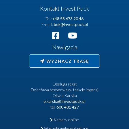
Kontakt Invest Puck
Tel.:
+48 58 673 20 46
E-mail:
bok@investpuck.pl
Nawigacja
WYZNACZ TRASĘ
Obsługa regat
Dzierżawa sezonowa (w trakcie imprez)
Oliwia Karska
o.karska@investpuck.pl
tel.
600 401 427
Kamery online
Warunki meteorologiczne