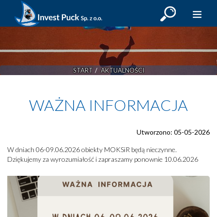
OBIEKTY SPORTOWE
START
AKTUALNOŚCI
PORT HALLER
PORT JACHTOWY
WAŻNA INFORMACJA
MARINA PUCK
AKTUALNOŚCI
Utworzono: 05-05-2026
KALENDARZ
W dniach 06-09.06.2026 obiekty MOKSiR będą nieczynne.
Dziękujemy za wyrozumiałość i zapraszamy ponownie 10.06.2026
PŁATNOŚCI MOBILNE
GRAFIK ZAJĘĆ
KONTAKT