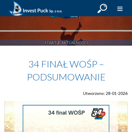
OBIEKTY SPORTOWE
START
AKTUALNOŚCI
PORT HALLER
PORT JACHTOWY
34 FINAŁ WOŚP –
MARINA PUCK
PODSUMOWANIE
AKTUALNOŚCI
KALENDARZ
Utworzono: 28-01-2026
PŁATNOŚCI MOBILNE
GRAFIK ZAJĘĆ
KONTAKT