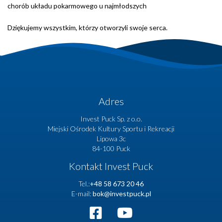
chorób układu pokarmowego u najmłodszych
Dziękujemy wszystkim, którzy otworzyli swoje serca.
Adres
Invest Puck Sp. z o.o.
Miejski Ośrodek Kultury Sportu i Rekreacji
Lipowa 3c
84-100 Puck
Kontakt Invest Puck
Tel.:
+48 58 673 20 46
E-mail:
bok@investpuck.pl