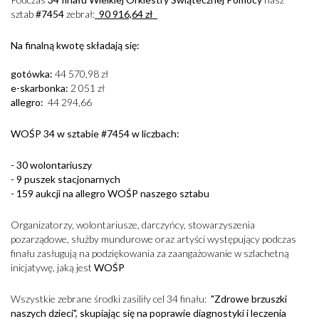
sztab
#7454
zebrał:
90 916,64 zł
Na finalną kwotę składają się:
gotówka:
44 570,98 zł
e-skarbonka:
2 051 zł
allegro:
44 294,66
WOŚP 34 w sztabie #7454 w liczbach:
- 30
wolontariuszy
- 9
puszek stacjonarnych
- 159
aukcji na allegro WOŚP naszego sztabu
Organizatorzy, wolontariusze, darczyńcy, stowarzyszenia
pozarządowe, służby mundurowe oraz artyści występujący podczas
finału zasługują na podziękowania za zaangażowanie w szlachetną
inicjatywę, jaką jest
WOŚP
Wszystkie zebrane środki zasiliły cel 34 finału:
"Zdrowe brzuszki
naszych dzieci", skupiając się na poprawie diagnostyki i leczenia